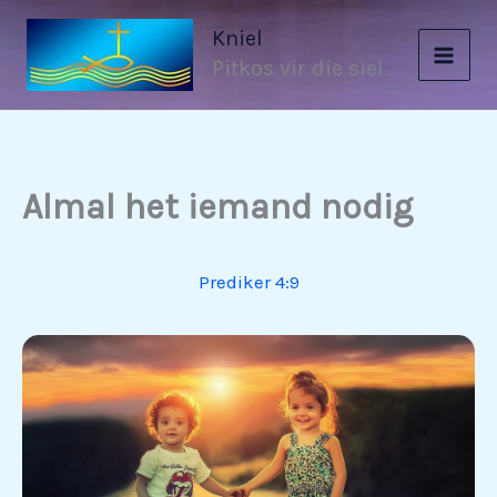
Skip
Kniel
to
Pitkos vir die siel..
content
Almal het iemand nodig
Prediker 4:9