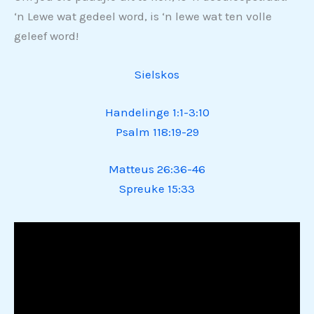
‘n Lewe wat gedeel word, is ‘n lewe wat ten volle
geleef word!
Sielskos
Handelinge 1:1-3:10
Psalm 118:19-29
Matteus 26:36-46
Spreuke 15:33