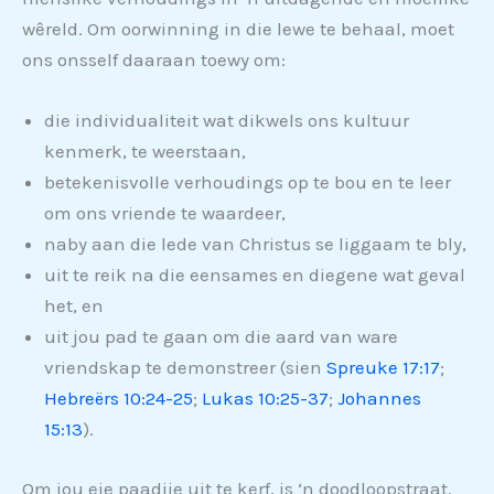
wêreld. Om oorwinning in die lewe te behaal, moet
ons onsself daaraan toewy om:
die individualiteit wat dikwels ons kultuur
kenmerk, te weerstaan,
betekenisvolle verhoudings op te bou en te leer
om ons vriende te waardeer,
naby aan die lede van Christus se liggaam te bly,
uit te reik na die eensames en diegene wat geval
het, en
uit jou pad te gaan om die aard van ware
vriendskap te demonstreer (sien
Spreuke 17:17
;
Hebreërs 10:24-25
;
Lukas 10:25-37
;
Johannes
15:13
).
Om jou eie paadjie uit te kerf, is ‘n doodloopstraat.