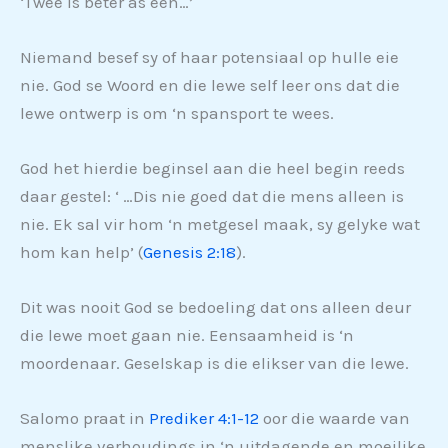
‘Twee is beter as een…’
Niemand besef sy of haar potensiaal op hulle eie
nie. God se Woord en die lewe self leer ons dat die
lewe ontwerp is om ‘n spansport te wees.
God het hierdie beginsel aan die heel begin reeds
daar gestel: ‘ …Dis nie goed dat die mens alleen is
nie. Ek sal vir hom ‘n metgesel maak, sy gelyke wat
hom kan help’ (
Genesis 2:18
).
Dit was nooit God se bedoeling dat ons alleen deur
die lewe moet gaan nie. Eensaamheid is ‘n
moordenaar. Geselskap is die elikser van die lewe.
Salomo praat in
Prediker 4:1-12
oor die waarde van
menslike verhoudings in ‘n uitdagende en moeilike