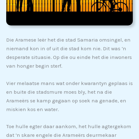
Die Aramese leër het die stad Samaria omsingel, en
niemand kon in of uit die stad kom nie. Dit was ‘n
desperate situasie. Op die ou einde het die inwoners
van honger begin sterf.
Vier melaatse mans wat onder kwarantyn geplaas is
en buite die stadsmure moes bly, het na die
Arameërs se kamp gegaan op soek na genade, en
miskien kos en water.
Toe hulle egter daar aankom, het hulle agtergekom
dat ‘n skare engele die Arameërs deurmekaar